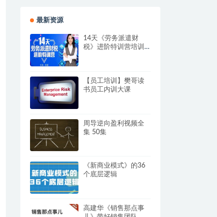
最新资源
14天《劳务派遣财
税》进阶特训营培训
视频
【员工培训】樊哥读
书员工内训大课
周导逆向盈利视频全
集 50集
《新商业模式》的36
个底层逻辑
高建华《销售那点事
儿》带好销售团队，