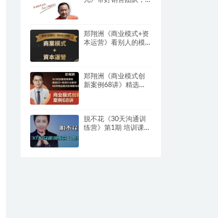
学习这门课就够了
郑翔洲《商业模式+资
本运营》看别人的模
式寻找自己机会
郑翔洲《商业模式创
新案例68讲》精选
20+传统行业案例，68
种商业模式的精髓与
诀窍
脱不花《30天沟通训
练营》第1期 培训课程
视频