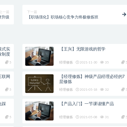
上一篇
下一篇
牌升级
【职场强化】职场核心竞争力终极修炼班
模式实
【王兴】无限游戏的哲学
业制度
5
经理修炼
2021-11-30
35
互联网
【经理修炼】神级产品经理必经的7
层修炼
5
经理修炼
2021-05-18
32
免踩
【产品入门】一节课读懂产品
5
经理修炼
2021-05-08
31