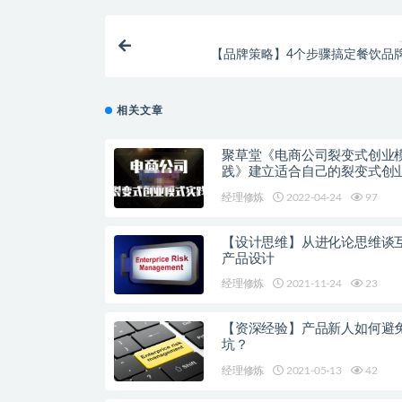
【品牌策略】4个步骤搞定餐饮品
相关文章
聚草堂《电商公司裂变式创业
践》建立适合自己的裂变式创
经理修炼
2022-04-24
97
【设计思维】从进化论思维谈
产品设计
经理修炼
2021-11-24
23
【资深经验】产品新人如何避
坑？
经理修炼
2021-05-13
42