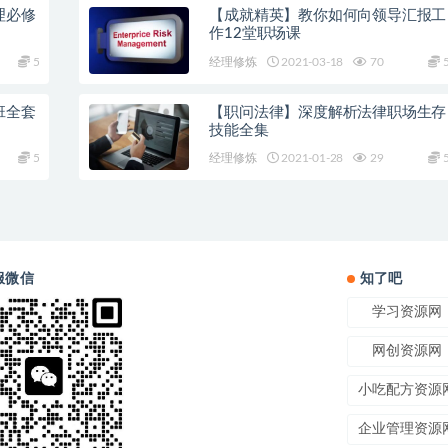
理必修
【成就精英】教你如何向领导汇报工
作12堂职场课
5
经理修炼
2021-03-18
70
班全套
【职问法律】深度解析法律职场生存
技能全集
5
经理修炼
2021-01-28
29
服微信
知了吧
学习资源网
网创资源网
小吃配方资源
企业管理资源