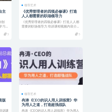
领导艺术
自主
《优秀管理者的四项必修课》打造
人人都需要的职场领导力
制创
《优秀管理者的四项必修课》打造人人都
 学习指
需要的职场领导力 培训课程视频内容介
绍： 随着企业迅速发...
5
5
领导艺术
级版
冉涛《CEO的识人用人训练营》华
为用人之道，打造超强战队
培训课
冉涛《CEO的识人用人训练营》华为用人