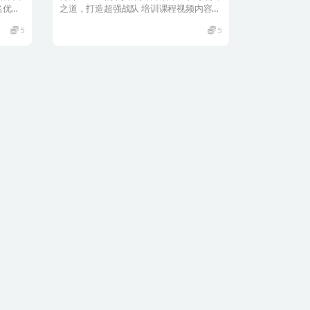
名优秀
之道，打造超强战队 培训课程视频内容介
绍： 为什么信韩...
5
5