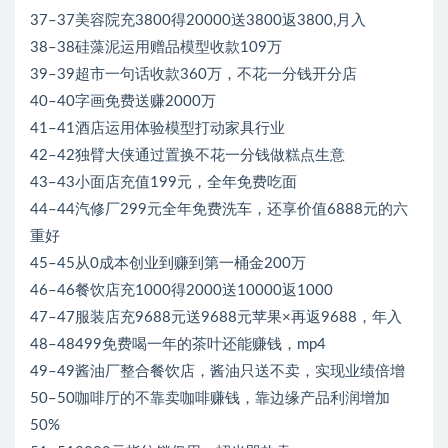
37–37美容院充3800得20000送3800返3800,月入
38–38硅藻泥运用赠品模型收款109万
39–39超市一句话收款360万，不花一分钱开分店
40–40字画免费送赚2000万
41–41酒店运用体验模型打动家具行业
42–42独臂大侠通过置换不花一分钱做糕点生意
43–43小面店充值199元，全年免费吃面
44–44汽修厂299元全年免费洗车，还享价值6888元的六
重好
45–45从0成本创业到赚到第一桶金200万
46–46餐饮店充1000得2000送10000返1000
47–47服装店充9688元送9688元苹果×再返9688，年入
48–48499免费喝一年的茶叶还能赚钱，mp4
49–49酱油厂整合餐饮店，酱油只送不卖，实现业绩倍增
50–50咖啡厅的不靠卖咖啡赚钱，靠边缘产品利润增加
50%