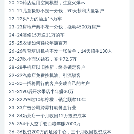
20–20药店运用空间模型，生意火爆ev
21–21儿童摄影不投一分钱，90天获利大量客户
22–22买5万的酒送15万车
23–23房地产商不花一分钱，撬动4500万房产
24–24装修15万送11万的车
25–25农场如何轻松年赚百万
26–26教育培训机构不发一张传单，14天招生130人
27–27吃小面送钻石，充卡72.5万
28–28手机店以旧换新，终身锁定客户
29–29汽修店免费换机油、引流锁客
30–30一招将同行的客户变成自己的客户
31–3190后开水果店半年赚30万
32–32299吃10年柠檬，锁定顾客10年
33–33广告公司跨界打劫餐盒行业
34–34奶茶店一个月收回12万投资成本
35–354个人空手套白狼年赚7000万
36–36投资200万的足浴中心，三个月收回投资成本