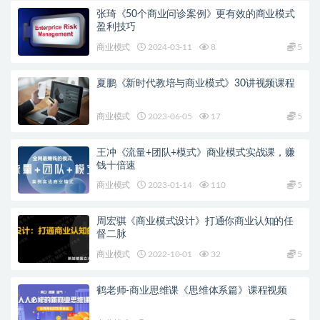
张琦《50个商业问诊案例》更有效的商业模式
盈利技巧
商业模式
2024-03-11
8
5
夏鹏《新时代教培与商业模式》30讲视频课程
商业模式
2023-06-05
17
5
王冲《流量+团队+模式》商业模式实战课，赚
钱十倍速
商业模式
2023-01-14
110
5
周宏骐《商业模式设计》打通你商业认知的任
督二脉
商业模式
2022-10-01
32
5
鹤老师-商业思维课《思维体系篇》课程视频