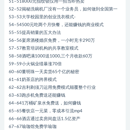
51–518000元指纹锁仅用一招当即热卖
52–52揭秘洗碗机厂没有一个业务员，如何做到全国第一
53–53大学校园里的创业洗衣模式-
54–54500元吃两个月快餐，还能赚钱的商业模式
55–55提高销量的五大办法
56–56宴席酒楼婚庆免费，一小时充卡290万
57–57教育培训机构的共享教室模式
58–58酒吧满1000送1000,三个月收款60万
59–59小火锅业绩暴涨70倍
60–60董明珠一天卖货65个亿的秘密
61–61奶茶店的跨界模式
62–62吉利剃须刀运用免费模式颠覆整个行业
63–63跑步机免费送还能赚钱
64–641万桶矿泉水免费送，如何赚钱
65–65餐饮店一元菜，零成本引流mp4
66–66酒店通过卖房间盘活1.5亿资产
67–67瑜珈馆免费学瑜珈