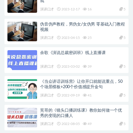
戏
演讲口才
2023-12-17
16
5
伪音伪声教程，男伪女/女伪男 零基础入门教程
视频
演讲口才
2023-04-15
25
5
余歌《演说总裁密训班》线上直播课
演讲口才
2023-03-02
39
5
《当众讲话训练营》让你开口就能说重点，50
个场景模板+200个价值感提升金句
演讲口才
2022-09-19
41
5
宪哥的《镜头口播训练课》教你如何做一个优
秀的变现的口播人
演讲口才
2022-08-05
49
5