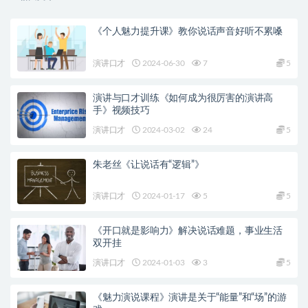
《个人魅力提升课》教你说话声音好听不累嗓
演讲口才
2024-06-30
7
5
演讲与口才训练《如何成为很厉害的演讲高
手》视频技巧
演讲口才
2024-03-02
24
5
朱老丝《让说话有“逻辑”》
演讲口才
2024-01-17
5
5
《开口就是影响力》解决说话难题，事业生活
双开挂
演讲口才
2024-01-03
3
5
《魅力演说课程》演讲是关于“能量”和“场”的游