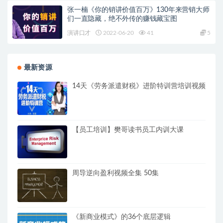
张一楠《你的销讲价值百万》130年来营销大师
们一‌直隐藏，绝不外传的赚钱藏‌宝图
演讲口才
2022-06-20
41
5
最新资源
14天《劳务派遣财税》进阶特训营培训视频
【员工培训】樊哥读书员工内训大课
周导逆向盈利视频全集 50集
《新商业模式》的36个底层逻辑