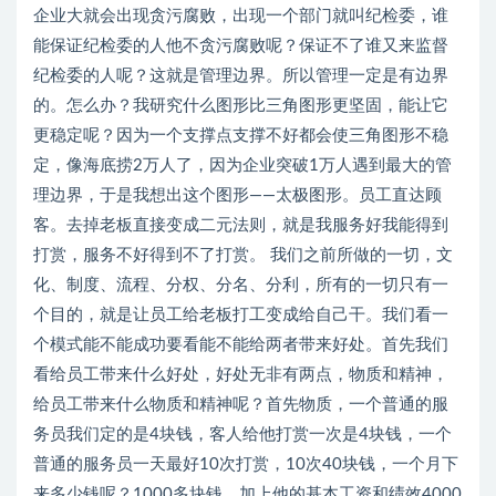
企业大就会出现贪污腐败，出现一个部门就叫纪检委，谁
能保证纪检委的人他不贪污腐败呢？保证不了谁又来监督
纪检委的人呢？这就是管理边界。所以管理一定是有边界
的。怎么办？我研究什么图形比三角图形更坚固，能让它
更稳定呢？因为一个支撑点支撑不好都会使三角图形不稳
定，像海底捞2万人了，因为企业突破1万人遇到最大的管
理边界，于是我想出这个图形——太极图形。员工直达顾
客。去掉老板直接变成二元法则，就是我服务好我能得到
打赏，服务不好得到不了打赏。 我们之前所做的一切，文
化、制度、流程、分权、分名、分利，所有的一切只有一
个目的，就是让员工给老板打工变成给自己干。我们看一
个模式能不能成功要看能不能给两者带来好处。首先我们
看给员工带来什么好处，好处无非有两点，物质和精神，
给员工带来什么物质和精神呢？首先物质，一个普通的服
务员我们定的是4块钱，客人给他打赏一次是4块钱，一个
普通的服务员一天最好10次打赏，10次40块钱，一个月下
来多少钱呢？1000多块钱，加上他的基本工资和绩效4000