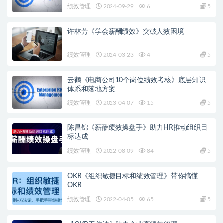
绩效管理
2024-09-29
6
5
许林芳《学会薪酬绩效》突破人效困境
绩效管理
2024-03-23
4
5
云鹤《电商公司10个岗位绩效考核》底层知识
体系和落地方案
绩效管理
2023-04-07
15
5
陈昌锦《薪酬绩效操盘手》助力HR推动组织目
标达成
绩效管理
2022-08-09
84
5
OKR《组织敏捷目标和绩效管理》带你搞懂
OKR
绩效管理
2022-04-05
65
5