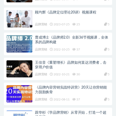
顾均辉《品牌定位理论20讲》视频课程
品牌营销
2023-07-25
25
5
曹成博士《品牌师2.0》全新36节视频课，全体
系的品牌构建
品牌营销
2022-10-25
37
5
王佳音《重塑增长》品牌如何直达消费者，击
穿用户价值
品牌营销
2022-10-21
30
5
《品牌内容营销实战特训营》20天让你营销能
力脱胎换骨
品牌营销
2022-08-11
37
5
跟华杉《学品牌营销》从零开始，打造一个超