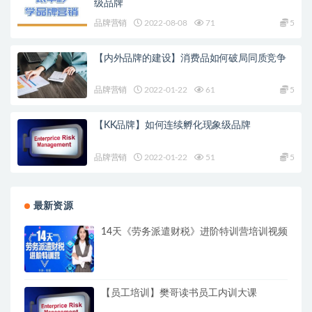
级品牌
品牌营销
2022-08-08
71
5
【内外品牌的建设】消费品如何破局同质竞争
品牌营销
2022-01-22
61
5
【KK品牌】如何连续孵化现象级品牌
品牌营销
2022-01-22
51
5
最新资源
14天《劳务派遣财税》进阶特训营培训视频
【员工培训】樊哥读书员工内训大课