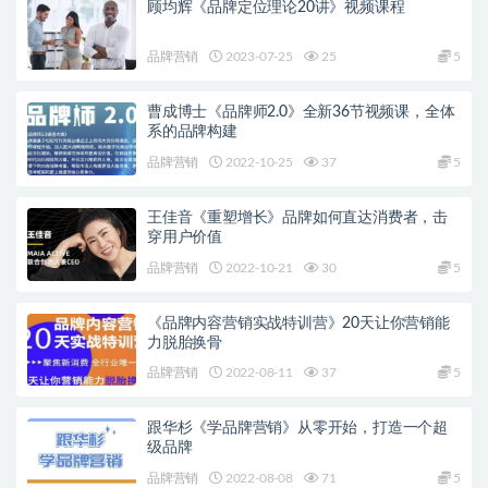
顾均辉《品牌定位理论20讲》视频课程
品牌营销
2023-07-25
25
5
曹成博士《品牌师2.0》全新36节视频课，全体
系的品牌构建
品牌营销
2022-10-25
37
5
王佳音《重塑增长》品牌如何直达消费者，击
穿用户价值
品牌营销
2022-10-21
30
5
《品牌内容营销实战特训营》20天让你营销能
力脱胎换骨
品牌营销
2022-08-11
37
5
跟华杉《学品牌营销》从零开始，打造一个超
级品牌
品牌营销
2022-08-08
71
5