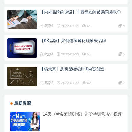
【内外品牌的建设】消费品如何破局同质竞争
品牌营销
2022-01-22
61
5
【KK品牌】如何连续孵化现象级品牌
品牌营销
2022-01-22
51
5
【杨天真】从明星经纪到IP内容创造
品牌营销
2022-01-22
82
5
最新资源
14天《劳务派遣财税》进阶特训营培训视频