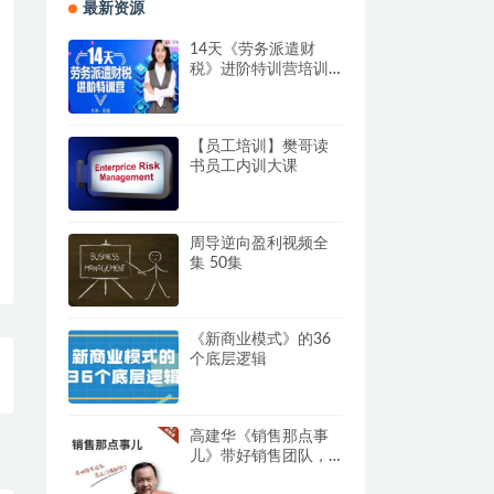
最新资源
14天《劳务派遣财
税》进阶特训营培训
视频
【员工培训】樊哥读
书员工内训大课
周导逆向盈利视频全
集 50集
《新商业模式》的36
个底层逻辑
高建华《销售那点事
儿》带好销售团队，
学习这门课就够了