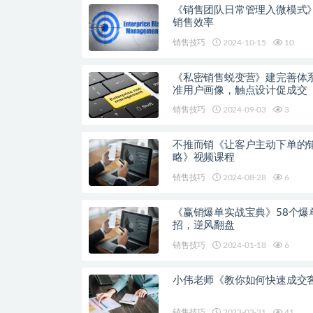
《销售团队日常管理入微模式
销售效率
销售技巧
2024-10-15
10
《私密销售蜕变营》建完善体
准用户画像，触点设计促成交
销售技巧
2024-09-03
3
不推而销《让客户主动下单的
略》视频课程
销售技巧
2024-08-28
6
《赢销爆单实战宝典》58个爆
招，逆风翻盘
销售技巧
2024-01-18
6
小伟老师《教你如何快速成交
销售技巧
2023-03-31
41