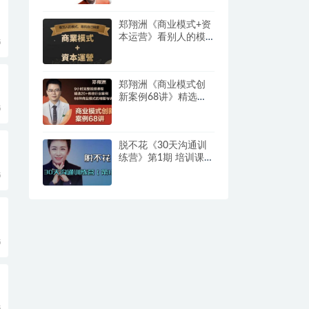
郑翔洲《商业模式+资
本运营》看别人的模
5
式寻找自己机会
郑翔洲《商业模式创
新案例68讲》精选
5
20+传统行业案例，68
种商业模式的精髓与
诀窍
脱不花《30天沟通训
练营》第1期 培训课程
视频
5
5
5