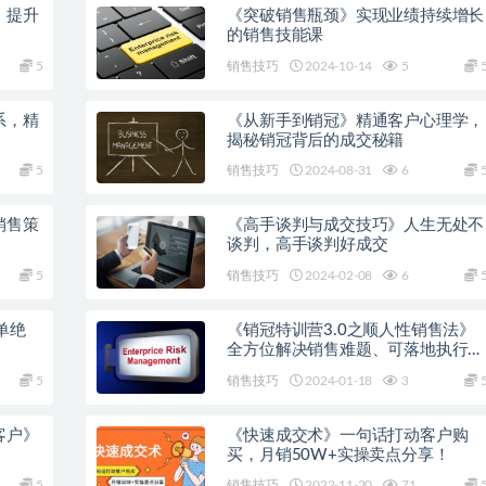
》提升
《突破销售瓶颈》实现业绩持续增长
的销售技能课
5
销售技巧
2024-10-14
5
系，精
《从新手到销冠》精通客户心理学，
揭秘销冠背后的成交秘籍
5
销售技巧
2024-08-31
6
销售策
《高手谈判与成交技巧》人生无处不
谈判，高手谈判好成交
5
销售技巧
2024-02-08
6
单绝
《销冠特训营3.0之顺人性销售法》
全方位解决销售难题、可落地执行有
结果
5
销售技巧
2024-01-18
3
客户》
《快速成交术》一句话打动客户购
买，月销50W+实操卖点分享！
5
销售技巧
2022-11-20
71