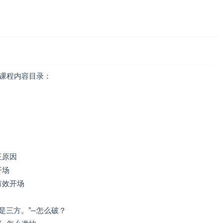
 课程内容目录：
正原因
开场
有效开场
是三方。”—怎么破？