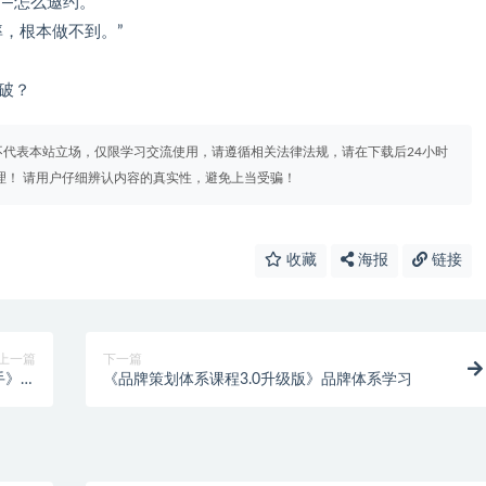
”—怎么邀约。
率，根本做不到。”
么破？
代表本站立场，仅限学习交流使用，请遵循相关法律法规，请在下载后24小时
理！ 请用户仔细辨认内容的真实性，避免上当受骗！
收藏
海报
链接
上一篇
下一篇
手》视
《品牌策划体系课程3.0升级版》品牌体系学习
频技巧