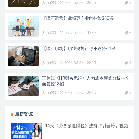
人力资源
2022-03-26
45
5
【暖石运营】掌握更专业的技能360课
人力资源
2022-03-26
59
5
【暖石职场】职业规划让你不迷茫44课
人力资源
2022-03-26
55
5
王美江《HR财务思维》人力成本预算分析与全
面管控18招
人力资源
2021-12-29
73
5
最新资源
14天《劳务派遣财税》进阶特训营培训视频