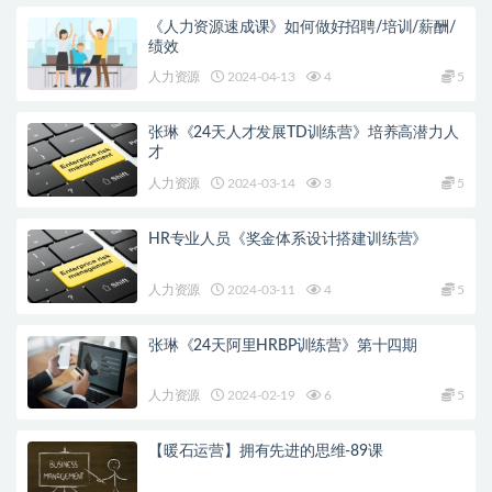
《人力资源速成课》如何做好招聘/培训/薪酬/
绩效
人力资源
2024-04-13
4
5
张琳《24天人才发展TD训练营》培养高潜力人
才
人力资源
2024-03-14
3
5
HR专业人员《奖金体系设计搭建训练营》
人力资源
2024-03-11
4
5
张琳《24天阿里HRBP训练营》第十四期
人力资源
2024-02-19
6
5
【暖石运营】拥有先进的思维-89课