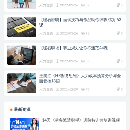
人力资源
2022-03-26
59
5
【暖石应聘】面试技巧与作品助你求职成功-53
课
人力资源
2022-03-26
96
5
【暖石职场】职业规划让你不迷茫44课
人力资源
2022-03-26
55
5
王美江《HR财务思维》人力成本预算分析与全
面管控18招
人力资源
2021-12-29
73
5
最新资源
14天《劳务派遣财税》进阶特训营培训视频