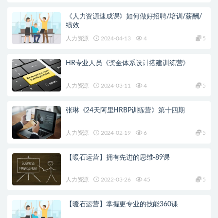
《人力资源速成课》如何做好招聘/培训/薪酬/
绩效
人力资源
2024-04-13
4
5
HR专业人员《奖金体系设计搭建训练营》
人力资源
2024-03-11
4
5
张琳《24天阿里HRBP训练营》第十四期
人力资源
2024-02-19
6
5
【暖石运营】拥有先进的思维-89课
人力资源
2022-03-26
45
5
【暖石运营】掌握更专业的技能360课