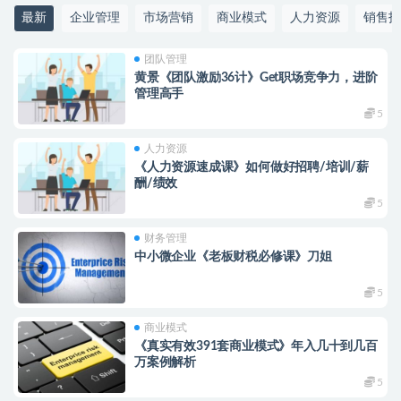
最新
企业管理
市场营销
商业模式
人力资源
销售技
团队管理
黄景《团队激励36计》Get职场竞争力，进阶
管理高手
5
人力资源
《人力资源速成课》如何做好招聘/培训/薪
酬/绩效
5
财务管理
中小微企业《老板财税必修课》刀姐
5
商业模式
《真实有效391套商业模式》年入几十到几百
万案例解析
5