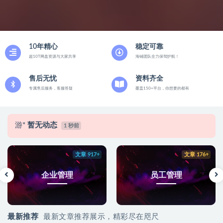
10年精心
稳定可靠
超10T网盘资源与大家共享
海铺团队全力保驾护航！
售后无忧
资料齐全
专属售后服务，客服答疑
覆盖150+平台，你想要的都有
游*
暂无动态
1 秒前
文章 917+
文章 176+
企业管理
员工管理
最新推荐
最新文章推荐展示，精彩尽在咫尺