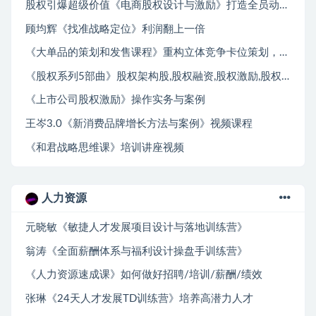
股权引爆超级价值《电商股权设计与激励》打造全员动力机制
顾均辉《找准战略定位》利润翻上一倍
《大单品的策划和发售课程》重构立体竞争卡位策划，让爆品持续爆卖
《股权系列5部曲》股权架构股,股权融资,股权激励,股权收购,股权裂变连锁与众筹
《上市公司股权激励》操作实务与案例
王岑3.0《新消费品牌增长方法与案例》视频课程
《和君战略思维课》培训讲座视频
人力资源
元晓敏《敏捷人才发展项目设计与落地训练营》
翁涛《全面薪酬体系与福利设计操盘手训练营》
《人力资源速成课》如何做好招聘/培训/薪酬/绩效
张琳《24天人才发展TD训练营》培养高潜力人才