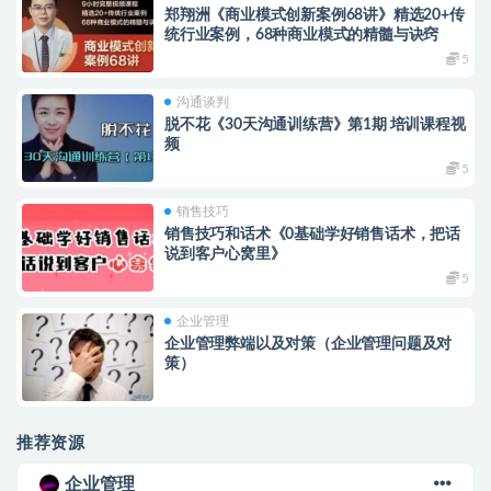
郑翔洲《商业模式创新案例68讲》精选20+传
统行业案例，68种商业模式的精髓与诀窍
5
沟通谈判
脱不花《30天沟通训练营》第1期 培训课程视
频
5
销售技巧
销售技巧和话术《0基础学好销售话术，把话
说到客户心窝里》
5
企业管理
企业管理弊端以及对策（企业管理问题及对
策）
推荐资源
企业管理