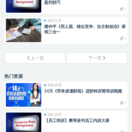
盈利技巧
5
领导艺术
楼仲平《用人观、错位竞争、自主制创业》课
程三合一
5
上一页
下一页
热门资源
财务管理
14天《劳务派遣财税》进阶特训营培训视频
5
团队管理
【员工培训】樊哥读书员工内训大课