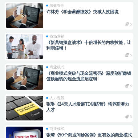
绩效管理
许林芳《学会薪酬绩效》突破人效困境
5
市场营销
《新营销操盘战术》十倍增长的内核技能，让
利润倍增！
5
商业模式
《商业模式突破与现金流密码》深度剖析赚钱
值钱融钱的现金流底层逻辑
5
人力资源
张琳《24天人才发展TD训练营》培养高潜力
人才
5
商业模式
张琦《50个商业问诊案例》更有效的商业模式