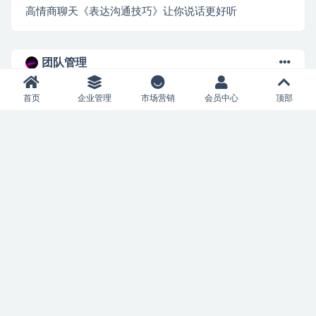
高情商聊天《表达沟通技巧》让你说话更好听
团队管理
王新宇《让团队完成目标的绩效管理机制》
首页
企业管理
市场营销
会员中心
顶部
黄景《团队激励36计》Get职场竞争力，进阶管理高手
《老板必学的商业思维》科学设置薪酬，让天下英才为你所用
《IP操盘手大课》帮助1000位老板建立自己的流量团队
团队管理培训课程《0-100人电商管理》
卫哲《组织创新》如何建设铁军团队
《企业高质量短视频团队搭建》解决你的搭建难题
《业绩倍增36计》团队实战案例讲解
聂利利《团队分红激励实操课》让员工像老板一样努力工作
《管理七剑》管理者必修课：GET职场竞争力，打造进阶职场精英！